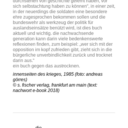
durchstehen von geschichte gelernt haben, vor
sich selbstachtung haben zu können“
, in einer zeit,
in der neuerdings die soldaten eine besondere
ehre zugesprochen bekommen sollen und die
bundeswehr als werkzeug der politik für
auslandseinsätze benützt wird, ist dies buch
aktuell und wichtig. die nachwachsende
generation kann darin viele bedenkenswerte
reflexionen finden, zum beispiel:
„wer sich mit der
opposition im kopf zufrieden gibt, zieht sich in die
bürgerliche unverbindlichkeit zurück und trocknet
darin aus.“
ein buch gegen das austrocknen.
innenseiten des krieges, 1985 (foto: andreas
görres)
© s. fischer verlag, frankfurt am main (text:
nachwort e-book 2018)
die