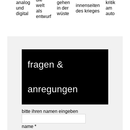
analog
gehen
kritik
welt
innenseiten
und
in der
am
als
des krieges
digital
wüste
auto
entwurf
fragen &
anregungen
bitte ihren namen eingeben
name *