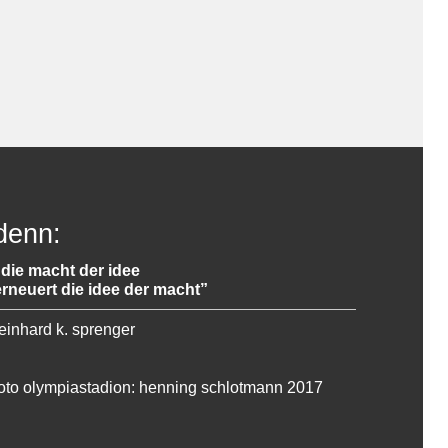
denn:
„die macht der idee
erneuert die idee der macht”
einhard k. sprenger
foto olympiastadion: henning schlotmann 2017