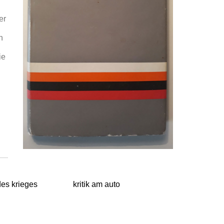
er
n
ie
des krieges
kritik am auto