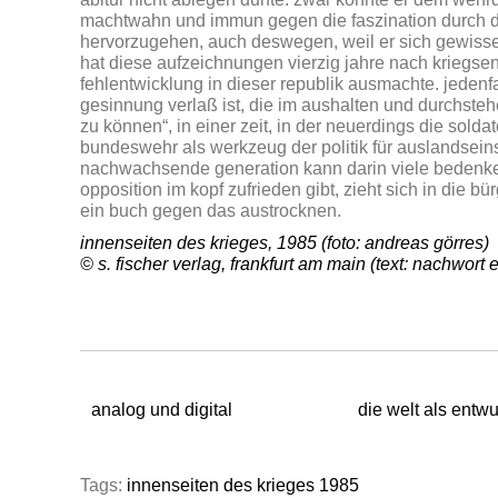
machtwahn und immun gegen die faszination durch d
hervorzugehen, auch deswegen, weil er sich gewisserm
hat diese aufzeichnungen vierzig jahre nach kriegse
fehlentwicklung in dieser republik ausmachte. jedenfa
gesinnung verlaß ist, die im aushalten und durchste
zu können“
, in einer zeit, in der neuerdings die s
bundeswehr als werkzeug der politik für auslandseinsä
nachwachsende generation kann darin viele bedenken
opposition im kopf zufrieden gibt, zieht sich in die bü
ein buch gegen das austrocknen.
innenseiten des krieges, 1985 (foto: andreas görres)
© s. fischer verlag, frankfurt am main (text: nachwort
analog und digital
die welt als entwu
Tags:
innenseiten des krieges 1985