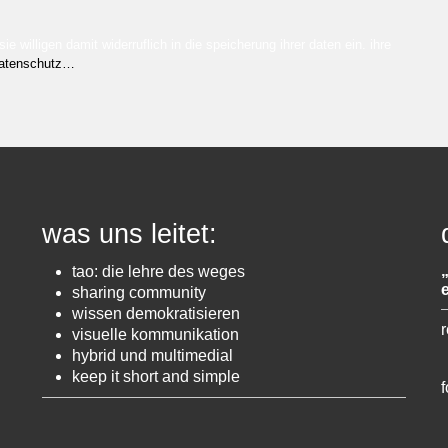
ie willigen damit widerruflich in die speicherung ihrer daten ein. ihre
atenschutz…
was uns leitet:
tao: die lehre des weges
sharing community
wissen demokratisieren
r
visuelle kommunikation
hybrid und multimedial
keep it short and simple