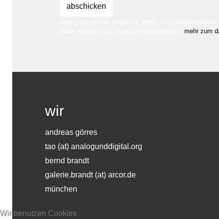
daten, die sie hier eingeben, gehen an analogunddigital: s
daten werden nicht an dritte weitergegeben.
mehr zum d
wir
andreas görres
tao (at) analogunddigital.org
bernd brandt
galerie.brandt (at) arcor.de
münchen
Wir benutzen Cookies