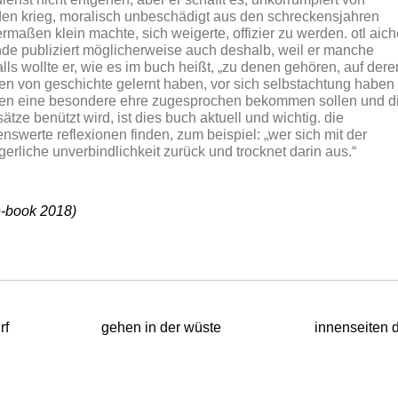
en krieg, moralisch unbeschädigt aus den schreckensjahren
aßen klein machte, sich weigerte, offizier zu werden. otl aich
nde publiziert möglicherweise auch deshalb, weil er manche
lls wollte er, wie es im buch heißt,
„zu denen gehören, auf dere
hen von geschichte gelernt haben, vor sich selbstachtung haben
oldaten eine besondere ehre zugesprochen bekommen sollen und d
tze benützt wird, ist dies buch aktuell und wichtig. die
swerte reflexionen finden, zum beispiel:
„wer sich mit der
rgerliche unverbindlichkeit zurück und trocknet darin aus.“
 e-book 2018)
rf
gehen in der wüste
innenseiten 