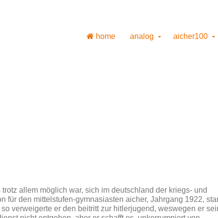
home
analog
aicher100
rotz allem möglich war, sich im deutschland der kriegs- und
on für den mittelstufen-gymnasiasten aicher, Jahrgang 1922, st
e; so verweigerte er den beitritt zur hitlerjugend, weswegen er sei
ienst nicht entgehen, aber er schafft es, unkorrumpiert von