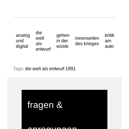
die
analog
gehen
kritik
welt
innenseiten
und
in der
am
als
des krieges
digital
wüste
auto
entwurf
Tags:
die welt als entwurf 1991
fragen &