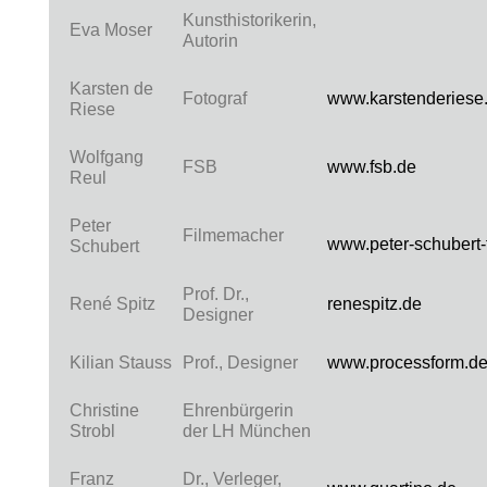
Kunsthistorikerin,
Eva Moser
Autorin
Karsten de
Fotograf
www.karstenderiese
Riese
Wolfgang
FSB
www.fsb.de
Reul
Peter
Filmemacher
www.peter-schubert-
Schubert
Prof. Dr.,
René Spitz
renespitz.de
Designer
Kilian Stauss
Prof., Designer
www.processform.d
Christine
Ehrenbürgerin
Strobl
der LH München
Franz
Dr., Verleger,