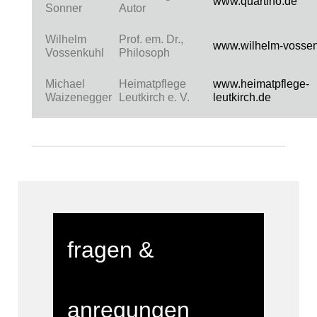
www.quartino.de
Sonner
Autor
Wilhelm
Prof. em. Dr.,
www.wilhelm-vossen
Vossenkuhl
Philosoph
Michael
Heimatpflege
www.heimatpflege-
Waizenegger
Leutkirch e. V.
leutkirch.de
fragen &
anregungen