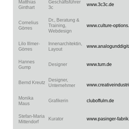
Matthias
Geschäftsführer
www.3c3c.de
Ginthart
3c
Dr., Beratung &
Cornelius
Training,
www.culture-options
Görres
Webdesign
Lilo Illmer-
Innenarchitektin,
www.analogunddigita
Görres
Layout
Hannes
Designer
www.tum.de
Gump
Designer,
Bernd Kreutz
www.creativeindustri
Unternehmer
Monika
Grafikerin
cluboffulm.de
Maus
Stefan-Maria
Kurator
www.pasinger-fabrik
Mittendorf