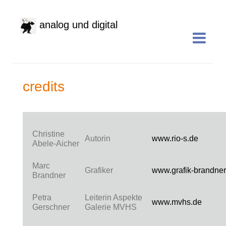
analog und digital
credits
Christine
Autorin
www.rio-s.de
Abele-Aicher
Marc
Grafiker
www.grafik-brandner
Brandner
Petra
Leiterin Aspekte
www.mvhs.de
Gerschner
Galerie MVHS